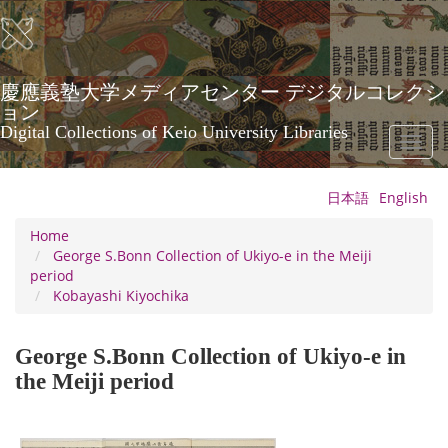
Skip
to
main
content
慶應義塾大学メディアセンター デジタルコレクシ
ョン
Digital Collections of Keio University Libraries
Toggl
naviga
日本語
English
Home
George S.Bonn Collection of Ukiyo-e in the Meiji
period
Kobayashi Kiyochika
George S.Bonn Collection of Ukiyo-e in
the Meiji period