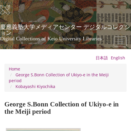
Skip
to
main
content
慶應義塾大学メディアセンター デジタルコレクシ
ョン
Digital Collections of Keio University Libraries
Toggl
naviga
日本語
English
Home
George S.Bonn Collection of Ukiyo-e in the Meiji
period
Kobayashi Kiyochika
George S.Bonn Collection of Ukiyo-e in
the Meiji period