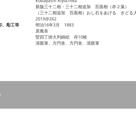
Kobayashi Kiyochika
新版三十二相・三十二相追加 百面相（存２葉）
（三十二相追加 百面相）おし石をあげる きどる
201X@262
印、彫工等
明治16年3月 1883
原胤長
竪四丁掛大判錦絵 存10枚
清親筆、方円舎、方円舎、清親筆
.