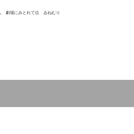
人 劇場にみとれて位 ゐねむり