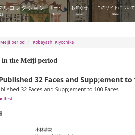
タルコレクション
ホーム
お知らせ
このサイトについ
es
Home
News
About
 Meiji period
Kobayashi Kiyochika
in the Meiji period
ublished 32 Faces and Supp;ement to 
blished 32 Faces and Supp;ement to 100 Faces
anifest
報
小林清親