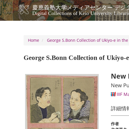
Skip
慶應義塾大学メディアセンター デジ
to
メ
Digital Collections of Keio University Librari
main
イ
content
ン
ナ
ビ
Home
George S.Bonn Collection of Ukiyo-e in the
ゲ
ー
George S.Bonn Collection of Ukiyo-e 
シ
ョ
ン
New P
New Pu
IIIF M
詳細情
作者