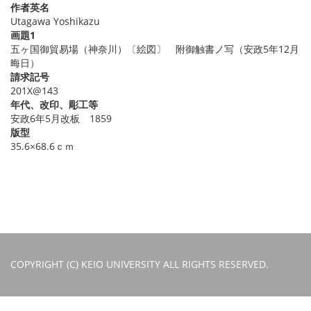
作者英名
Utagawa Yoshikazu
画題1
五ヶ国御貿易場（神奈川）〔絵図〕 附御触書ノ写（安政5年12月
晦日）
請求記号
201X@143
年代、改印、彫工等
安政6年5月改板 1859
版型
35.6×68.6ｃｍ
COPYRIGHT (C) KEIO UNIVERSITY ALL RIGHTS RESERVED.