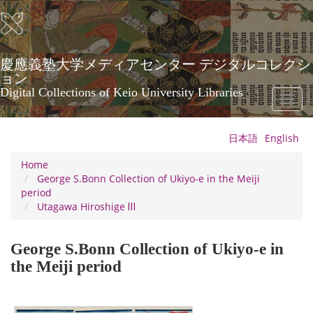
Skip
to
main
content
慶應義塾大学メディアセンター デジタルコレクシ
ョン
Digital Collections of Keio University Libraries
Toggl
naviga
日本語
English
Home
George S.Bonn Collection of Ukiyo-e in the Meiji
period
Utagawa Hiroshige Ⅲ
George S.Bonn Collection of Ukiyo-e in
the Meiji period