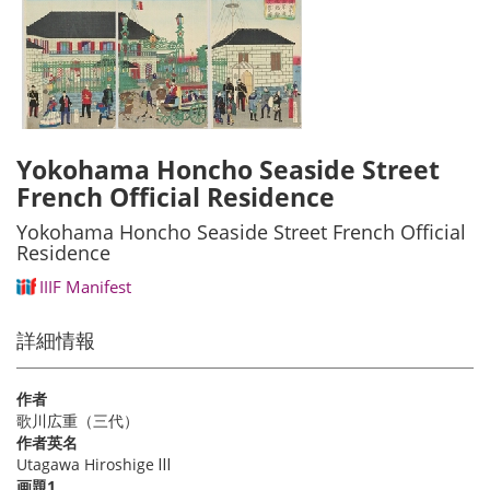
Yokohama Honcho Seaside Street
French Official Residence
Yokohama Honcho Seaside Street French Official
Residence
IIIF Manifest
詳細情報
作者
歌川広重（三代）
作者英名
Utagawa Hiroshige Ⅲ
画題1