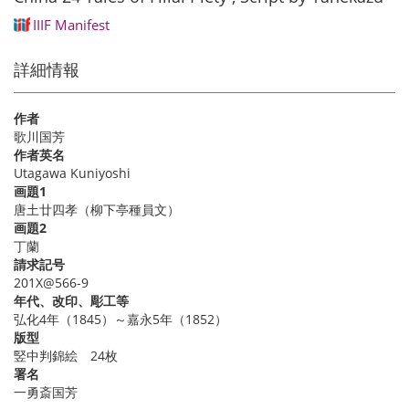
IIIF Manifest
詳細情報
作者
歌川国芳
作者英名
Utagawa Kuniyoshi
画題1
唐土廿四孝（柳下亭種員文）
画題2
丁蘭
請求記号
201X@566-9
年代、改印、彫工等
弘化4年（1845）～嘉永5年（1852）
版型
竪中判錦絵 24枚
署名
一勇斎国芳