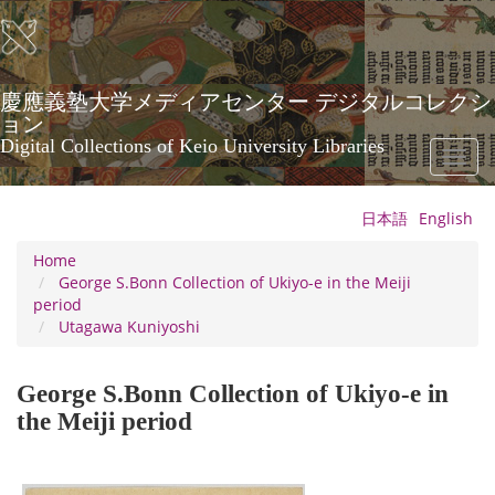
Skip
to
main
content
慶應義塾大学メディアセンター デジタルコレクシ
ョン
Digital Collections of Keio University Libraries
Toggl
naviga
日本語
English
Home
George S.Bonn Collection of Ukiyo-e in the Meiji
period
Utagawa Kuniyoshi
George S.Bonn Collection of Ukiyo-e in
the Meiji period