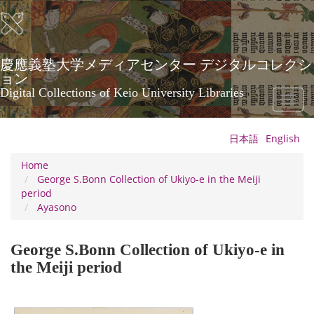
Skip
to
main
content
慶應義塾大学メディアセンター デジタルコレクシ
ョン
Digital Collections of Keio University Libraries
Toggl
naviga
日本語
English
Home
George S.Bonn Collection of Ukiyo-e in the Meiji
period
Ayasono
George S.Bonn Collection of Ukiyo-e in
the Meiji period