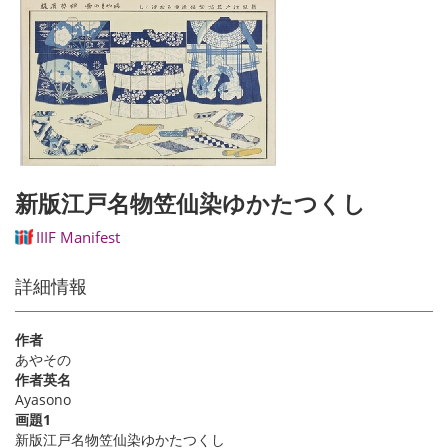
新版江戸名物笠仙染ゆかたつくし
IIIF Manifest
詳細情報
作者
あやその
作者英名
Ayasono
画題1
新版江戸名物笠仙染ゆかたつくし