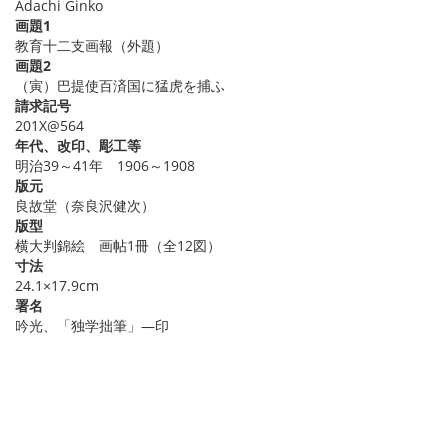
Adachi Ginko
画題1
教育十二支画報（外題）
画題2
（寅）巴提使百済国に猛虎を捕ふ
請求記号
201X@564
年代、改印、彫工等
明治39～41年 1906～1908
版元
良故堂（奈良沢健次）
版型
横大判錦絵 画帖1冊（全12図）
寸法
24.1×17.9cm
署名
吟光、「独学拙筆」―印