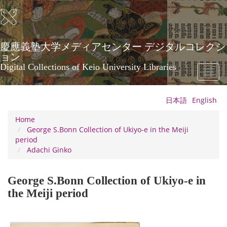
Skip
to
main
content
慶應義塾大学メディアセンター デジタルコレクシ
ョン
Digital Collections of Keio University Libraries
Toggl
naviga
日本語
English
Home
George S.Bonn Collection of Ukiyo-e in the Meiji
period
Adachi Ginko
George S.Bonn Collection of Ukiyo-e in
the Meiji period