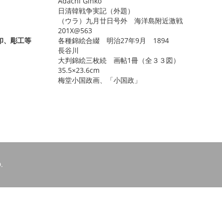
Adachi Ginko
日清韓戦争実記（外題）
（ウラ）九月廿日号外 海洋島附近激戦
201X@563
印、彫工等
各種錦絵合綴 明治27年9月 1894
長谷川
大判錦絵三枚続 画帖1冊（全３３図）
35.5×23.6cm
梅堂小国政画、「小国政」
.