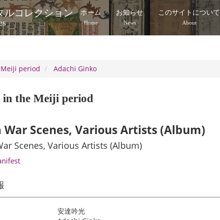
タルコレクション
ホーム
お知らせ
このサイトについ
es
Home
News
About
 Meiji period
Adachi Ginko
in the Meiji period
 War Scenes, Various Artists (Album)
ar Scenes, Various Artists (Album)
anifest
報
安達吟光