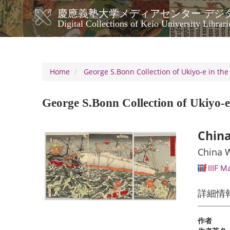
Skip
慶應義塾大学メディアセンター デジ
to
メ
Digital Collections of Keio University Librari
main
イ
content
ン
ナ
ビ
Home
George S.Bonn Collection of Ukiyo-e in the
ゲ
ー
George S.Bonn Collection of Ukiyo-e 
シ
ョ
ン
China
China W
IIIF M
詳細情
作者