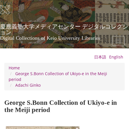
Skip
to
main
content
慶應義塾大学メディアセンター デジタルコレクシ
ョン
Digital Collections of Keio University Libraries
Toggl
naviga
日本語
English
Home
George S.Bonn Collection of Ukiyo-e in the Meiji
period
Adachi Ginko
George S.Bonn Collection of Ukiyo-e in
the Meiji period