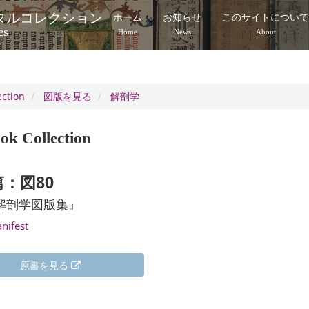
タルコレクション
ホーム
お知らせ
このサイトについ
es
Home
News
About
ection
図版を見る
解剖学
ok Collection
：図80
解剖学図版集』
anifest
原書を見る