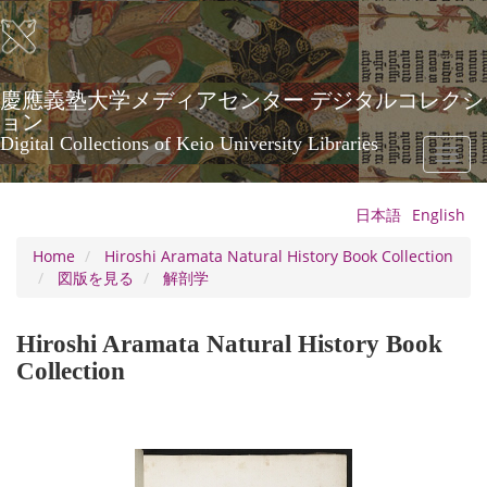
Skip
to
main
content
慶應義塾大学メディアセンター デジタルコレクシ
ョン
Digital Collections of Keio University Libraries
Toggl
naviga
日本語
English
Home
Hiroshi Aramata Natural History Book Collection
図版を見る
解剖学
Hiroshi Aramata Natural History Book
Collection