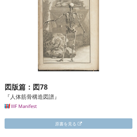
図版篇：図78
『人体筋骨構造図譜』
IIIF Manifest
原書を見る