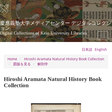
Skip
to
main
content
慶應義塾大学メディアセンター デジタルコレクシ
ョン
Digital Collections of Keio University Libraries
Toggl
naviga
日本語
English
Home
Hiroshi Aramata Natural History Book Collection
図版を見る
解剖学
Hiroshi Aramata Natural History Book
Collection