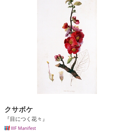
クサボケ
『目につく花々』
IIIF Manifest