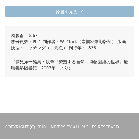
原書を見る
図版篇：図67
巻号頁数：Pl. 1 制作者：W. Clark（素描家兼彫版師） 版画
技法：エッチング（手彩色） 刊行年：1826
（鷲見洋一編集・執筆『繁殖する自然―博物図鑑の世界』慶
應義塾図書館、2003年 より）
COPYRIGHT (C) KEIO UNIVERSITY ALL RIGHTS RESERVED.