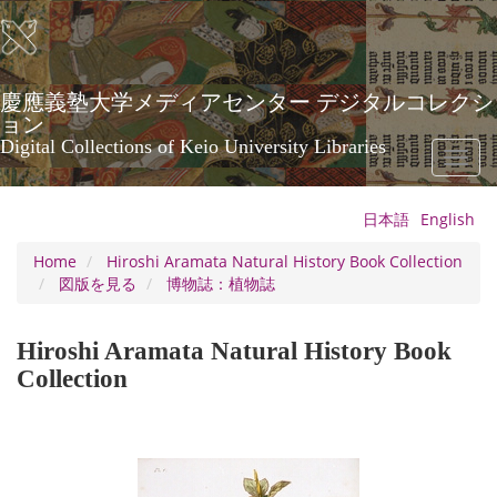
Skip
to
main
content
慶應義塾大学メディアセンター デジタルコレクシ
ョン
Digital Collections of Keio University Libraries
Toggl
naviga
日本語
English
Home
Hiroshi Aramata Natural History Book Collection
図版を見る
博物誌：植物誌
Hiroshi Aramata Natural History Book
Collection