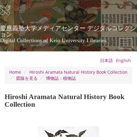
Skip
to
main
content
慶應義塾大学メディアセンター デジタルコレクシ
ョン
Digital Collections of Keio University Libraries
Toggl
naviga
日本語
English
Home
Hiroshi Aramata Natural History Book Collection
図版を見る
博物誌：植物誌
Hiroshi Aramata Natural History Book
Collection