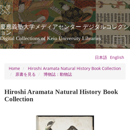
Skip
to
main
content
慶應義塾大学メディアセンター デジタルコレクシ
ョン
Digital Collections of Keio University Libraries
Toggl
naviga
日本語
English
Home
Hiroshi Aramata Natural History Book Collection
原書を見る
博物誌：動物誌
Hiroshi Aramata Natural History Book
Collection