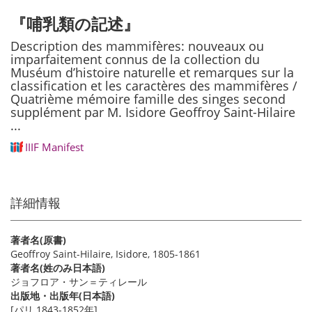
『哺乳類の記述』
Description des mammifères: nouveaux ou
imparfaitement connus de la collection du
Muséum d’histoire naturelle et remarques sur la
classification et les caractères des mammifères /
Quatrième mémoire famille des singes second
supplément par M. Isidore Geoffroy Saint-Hilaire
...
IIIF Manifest
詳細情報
著者名(原書)
Geoffroy Saint-Hilaire, Isidore, 1805-1861
著者名(姓のみ日本語)
ジョフロア・サン＝ティレール
出版地・出版年(日本語)
[パリ 1843-1852年]