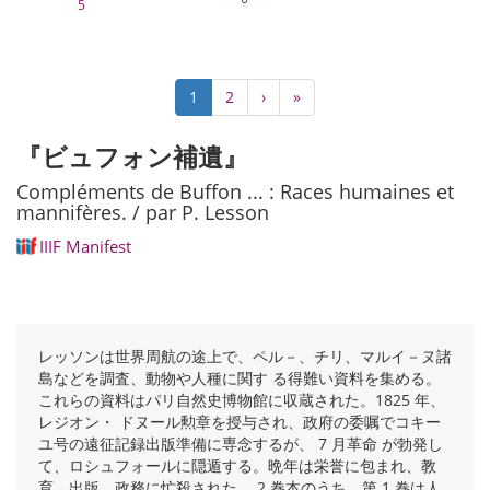
5
Pagination
Current
1
Page
2
Next
›
Last
»
page
page
page
『ビュフォン補遺』
Compléments de Buffon ... : Races humaines et
mannifères. / par P. Lesson
IIIF Manifest
レッソンは世界周航の途上で、ペル－、チリ、マルイ－ヌ諸
島などを調査、動物や人種に関す る得難い資料を集める。
これらの資料はパリ自然史博物館に収蔵された。1825 年、
レジオン・ ドヌール勲章を授与され、政府の委嘱でコキー
ユ号の遠征記録出版準備に専念するが、 7 月革命 が勃発し
て、ロシュフォールに隠遁する。晩年は栄誉に包まれ、教
育、出版、政務に忙殺された。 2 巻本のうち、第 1 巻は人