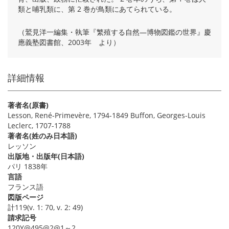
類と哺乳類に、第 2 巻が鳥類にあてられている。
（鷲見洋一編集・執筆『繁殖する自然―博物図鑑の世界』慶
應義塾図書館、2003年 より）
詳細情報
著者名(原書)
Lesson, René-Primevère, 1794-1849 Buffon, Georges-Louis
Leclerc, 1707-1788
著者名(姓のみ日本語)
レッソン
出版地・出版年(日本語)
パリ 1838年
言語
フランス語
図版ページ
計119(v. 1: 70, v. 2: 49)
請求記号
120Y@495@2@1～2