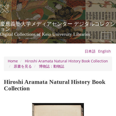
Skip
to
main
content
慶應義塾大学メディアセンター デジタルコレクシ
ョン
Digital Collections of Keio University Libraries
Toggl
naviga
日本語
English
Home
Hiroshi Aramata Natural History Book Collection
原書を見る
博物誌：動物誌
Hiroshi Aramata Natural History Book
Collection