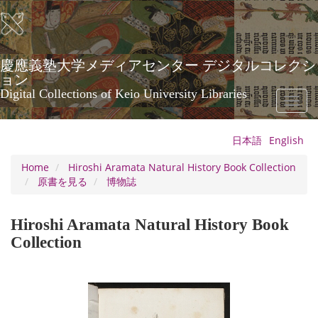
Skip
to
main
content
慶應義塾大学メディアセンター デジタルコレクシ
ョン
Digital Collections of Keio University Libraries
Toggl
naviga
日本語
English
Home
Hiroshi Aramata Natural History Book Collection
原書を見る
博物誌
Hiroshi Aramata Natural History Book
Collection