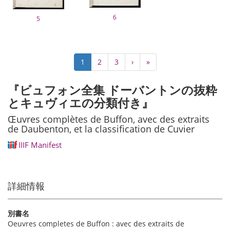
6
5
Pagination
Current
1
Page
2
Page
3
Next
›
Last
»
page
page
page
『ビュフォン全集 ドーバントンの抜粋
とキュヴィエの分類付き』
Œuvres complètes de Buffon, avec des extraits
de Daubenton, et la classification de Cuvier
IIIF Manifest
詳細情報
別書名
Oeuvres completes de Buffon : avec des extraits de