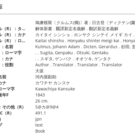
報
鳩虜模斯〔クルムス(獨)〕著 ; 日古登〔ディクテン(蘭)〕譯
別タイトル（R）：タイトル
解体新書 . 飜譯新定名義解 . 翻訳新定名義解
ル（R）：カナ
カイタイ シンショ . ホンヤク シンテイ メイギ カイ 
別タイトル（R）：ローマ字
Kaitai shinsho . Honyaku shintei meigi kai . Honya
）：名前
Kulmus, Johann Adam . Dicten, Gerardus . 杉田
）：ローマ字
. . Sugita, Genpaku . Otsuki, Gentaku
）：カナ
. . スギタ, ゲンパク . オオツキ, ゲンタク
）：役割
Author . Translator . Translator . Translator
大坂
名前
河内屋勘助
カナ
カワチヤ カンスケ
ローマ字
Kawachiya Kansuke
版年F
1843
）
26 cm.
：その他（R）
S@カ@9@4
C（R）
491.1
）
jpn
プ
text
Book