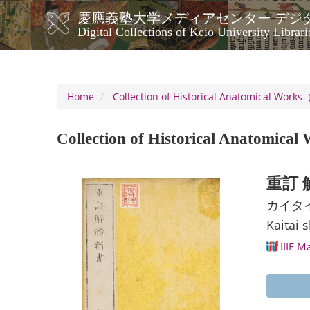
Skip
慶應義塾大学メディアセンター デジ
to
メ
Digital Collections of Keio University Librari
main
イ
content
ン
ナ
ビ
Home
Collection of Historical Anatomical Work
ゲ
ー
Collection of Historical Anatomic
シ
ョ
ン
重訂 
カイタ
Kaitai 
IIIF M