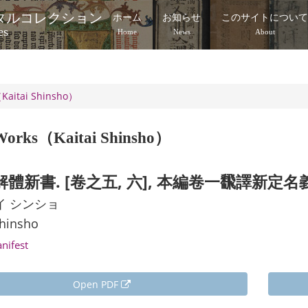
タルコレクション
ホーム
お知らせ
このサイトについ
es
Home
News
About
s（Kaitai Shinsho）
al Works（Kaitai Shinsho）
解體新書. [卷之五, 六], 本編卷一飜譯新定
イ シンショ
shinsho
anifest
Open PDF