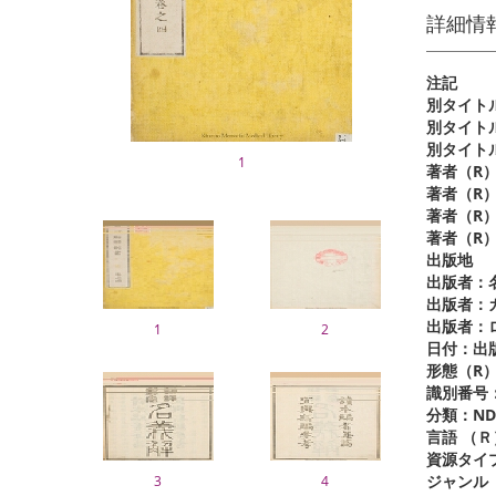
詳細情
注記
別タイト
1
著者（R
著者（R
著者（R
著者（R
出版地
出版者：
出版者：
出版者：
1
2
日付：出
形態（R
識別番号
分類：ND
言語 （Ｒ
資源タイ
ジャンル
3
4