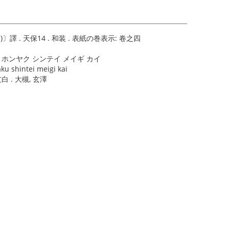
 . 天保14 . 和装 . 表紙の巻表示: 卷之四
. ホンヤク シンテイ メイギ カイ
ku shintei meigi kai
, 玄白 . 大槻, 玄澤