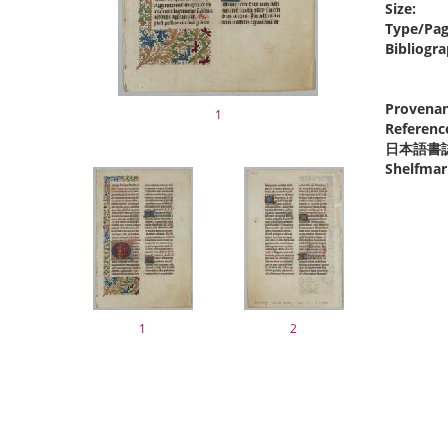
Size:
Type/Pag
Bibliogra
Provenan
1
Referenc
日本語書
Shelfmar
1
2