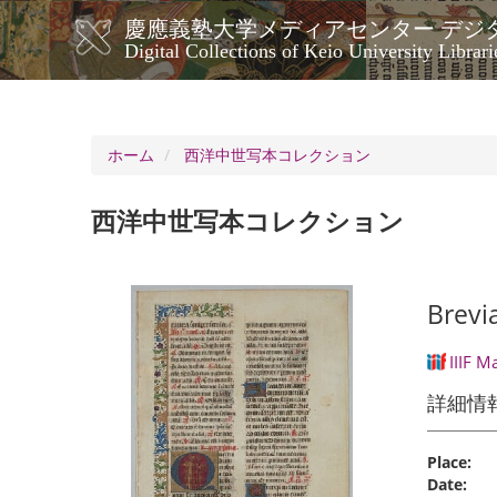
メ
慶應義塾大学メディアセンター デジ
イ
メ
Digital Collections of Keio University Librari
ン
イ
コ
ン
ン
ナ
テ
ン
ビ
ホーム
西洋中世写本コレクション
ツ
ゲ
に
ー
移
西洋中世写本コレクション
シ
動
ョ
ン
Brevi
IIIF M
詳細情
Place:
Date: