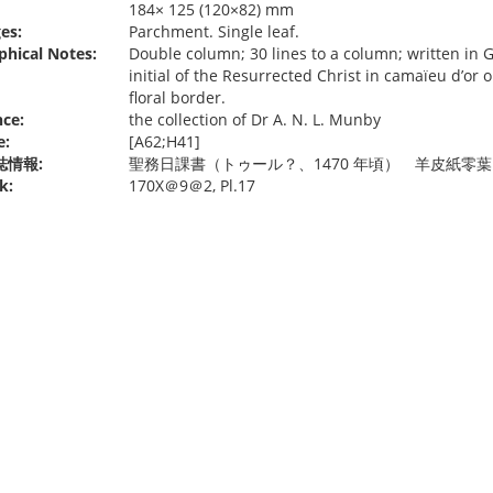
184× 125 (120×82) mm
es:
Parchment. Single leaf.
phical Notes:
Double column; 30 lines to a column; written in G
initial of the Resurrected Christ in camaïeu d’or
floral border.
ce:
the collection of Dr A. N. L. Munby
e:
[A62;H41]
誌情報:
聖務日課書（トゥール？、1470 年頃） 羊皮紙零葉
k:
170X＠9＠2, Pl.17