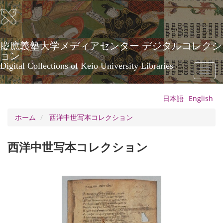
メ
イ
ン
コ
ン
慶應義塾大学メディアセンター デジタルコレクシ
テ
ョン
ン
Digital Collections of Keio University Libraries
Toggl
ツ
naviga
に
移
日本語
English
動
ホーム
西洋中世写本コレクション
西洋中世写本コレクション