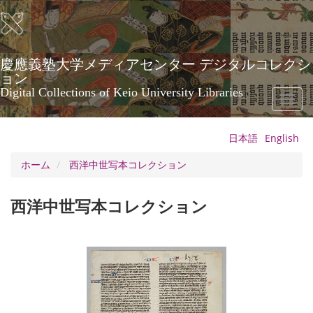
メ
イ
ン
コ
ン
慶應義塾大学メディアセンター デジタルコレクシ
テ
ョン
ン
Digital Collections of Keio University Libraries
Toggl
ツ
naviga
に
移
日本語
English
動
ホーム
西洋中世写本コレクション
西洋中世写本コレクション