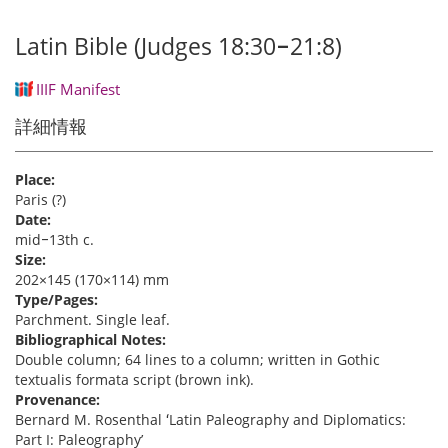
Latin Bible (Judges 18:30‒21:8)
IIIF Manifest
詳細情報
Place:
Paris (?)
Date:
mid‒13th c.
Size:
202×145 (170×114) mm
Type/Pages:
Parchment. Single leaf.
Bibliographical Notes:
Double column; 64 lines to a column; written in Gothic
textualis formata script (brown ink).
Provenance:
Bernard M. Rosenthal ʻLatin Paleography and Diplomatics:
Part I: Paleographyʼ