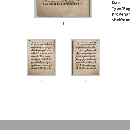
Size:
Type/Pag
Provenan
Shelfmar
1
1
2