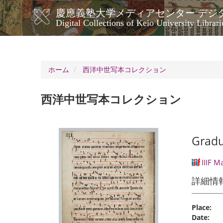
メ
慶應義塾大学メディアセンター デジ
イ
メ
Digital Collections of Keio University Librari
ン
イ
コ
ン
ン
ナ
テ
ン
ビ
ホーム
西洋中世写本コレクション
ツ
ゲ
に
ー
移
西洋中世写本コレクション
シ
動
ョ
ン
Gradu
IIIF M
詳細情
Place:
Date: