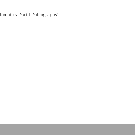
omatics: Part I: Paleographyʼ