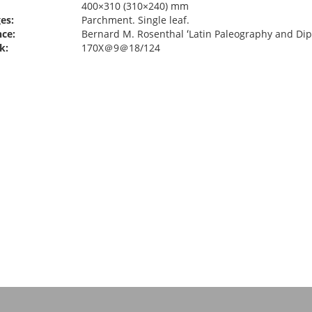
400×310 (310×240) mm
es:
Parchment. Single leaf.
ce:
Bernard M. Rosenthal ʻLatin Paleography and Dipl
k:
170X＠9＠18/124