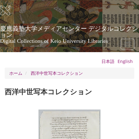
メ
イ
ン
コ
ン
慶應義塾大学メディアセンター デジタルコレクシ
テ
ョン
ン
Digital Collections of Keio University Libraries
Toggl
ツ
naviga
に
移
日本語
English
動
ホーム
西洋中世写本コレクション
西洋中世写本コレクション