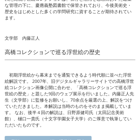
な管理の下に、慶應義塾図書館で保管されており、今後美術史・
歴史をはじめとした多くの学問研究に資することが期待されてい
ます。
文学部 内藤正人
高橋コレクションで巡る浮世絵の歴史
初期浮世絵から幕末までを通覧できるよう時代順に並べた浮世
絵解説です。 2007年、旧デジタルギャラリーサイトでの高橋浮世
絵コレクション画像公開に合わせ、「高橋コレクションで巡る浮
世絵の歴史」と題した9回のウェブ展示を行いました。内藤正人先
生（文学部）に監修をお願いし、70余点を厳選の上、解説をつけ
ていただきました。本解説は当時のものをそのまま掲載していま
す。 なお、後半４回の解説は、日野原健司氏（太田記念美術
館）、樋口一貴氏（十文字学園女子大学）のご厚意で執筆してい
ただいたものです。