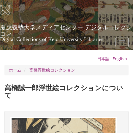
メ
イ
ン
コ
ン
慶應義塾大学メディアセンター デジタルコレクシ
テ
ョン
ン
Digital Collections of Keio University Libraries
Toggl
ツ
naviga
に
移
日本語
English
動
ホーム
高橋浮世絵コレクション
高橋誠一郎浮世絵コレクションについ
て