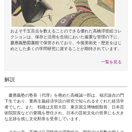
およそ千五百点を数えることのできる優れた高橋浮世絵コレ
クションは、保存と活用を念頭においた厳重な管理の下に、
慶應義塾図書館で保管されており、今後美術史・歴史をはじ
めとした多くの学問研究に資することが期待されています。
一覧を見る
解説
慶應義塾の塾長（代理）を務めた高橋誠一郎は、福沢諭吉の門
下生であり、重商主義経済学説の研究で知られるすぐれた経済学
者でした。また、戦後は文部大臣、東京国立博物館館長、日本芸
術院院長などの要職を歴任され、日本の芸術文化の世界にも大き
な足跡を残し文化勲章を受章しています。
その一方、高橋は江戸時代の浮世絵の、国内では有数の個人コ