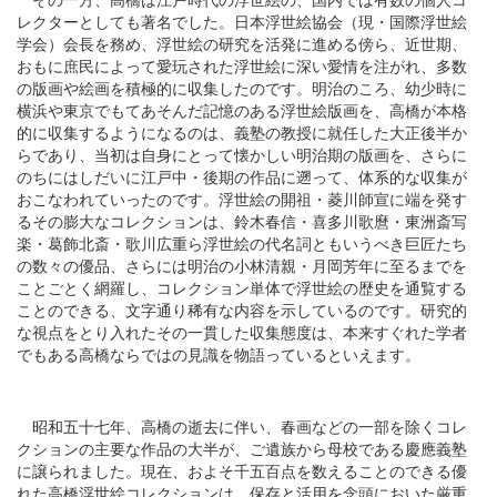
レクターとしても著名でした。日本浮世絵協会（現・国際浮世絵
学会）会長を務め、浮世絵の研究を活発に進める傍ら、近世期、
おもに庶民によって愛玩された浮世絵に深い愛情を注がれ、多数
の版画や絵画を積極的に収集したのです。明治のころ、幼少時に
横浜や東京でもてあそんだ記憶のある浮世絵版画を、高橋が本格
的に収集するようになるのは、義塾の教授に就任した大正後半か
らであり、当初は自身にとって懐かしい明治期の版画を、さらに
のちにはしだいに江戸中・後期の作品に遡って、体系的な収集が
おこなわれていったのです。浮世絵の開祖・菱川師宣に端を発す
るその膨大なコレクションは、鈴木春信・喜多川歌麿・東洲斎写
楽・葛飾北斎・歌川広重ら浮世絵の代名詞ともいうべき巨匠たち
の数々の優品、さらには明治の小林清親・月岡芳年に至るまでを
ことごとく網羅し、コレクション単体で浮世絵の歴史を通覧する
ことのできる、文字通り稀有な内容を示しているのです。研究的
な視点をとり入れたその一貫した収集態度は、本来すぐれた学者
でもある高橋ならではの見識を物語っているといえます。
昭和五十七年、高橋の逝去に伴い、春画などの一部を除くコレ
クションの主要な作品の大半が、ご遺族から母校である慶應義塾
に譲られました。現在、およそ千五百点を数えることのできる優
れた高橋浮世絵コレクションは、保存と活用を念頭においた厳重