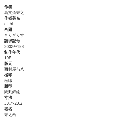
作者
鳥文斎栄之
作者英名
eishi
画題
きりぎりす
請求記号
200X@153
制作年代
19E
版元
西村屋与八
極印
極印
版型
間判錦絵
寸法
33.7×23.2
署名
栄之画