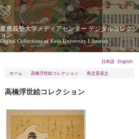
メ
イ
ン
コ
ン
慶應義塾大学メディアセンター デジタルコレクシ
テ
ョン
ン
Digital Collections of Keio University Libraries
Toggl
ツ
naviga
に
移
日本語
English
動
ホーム
高橋浮世絵コレクション
鳥文斎栄之
高橋浮世絵コレクション