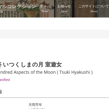
タルコレクション
ホーム
お知らせ
このサイトについ
es
Home
News
About
 いつくしまの月 室遊女
dred Aspects of the Moon ( Tsuki Hyakushi )
anifest
報
月岡芳年