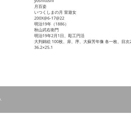
yoshitoshi
月百姿
いつくしまの月 室遊女
200X@6-17@22
明治19年（1886）
秋山武右衛門
明治19年2月1日、彫工円活
大判錦絵 100枚、扉、序、大蘇芳年像 各一枚、目次
36.2×25.1
.