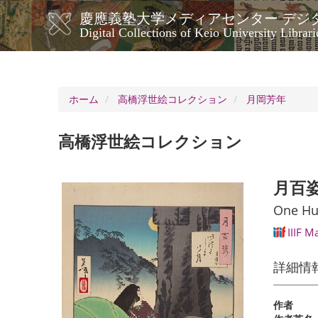
メ
慶應義塾大学メディアセンター デジ
イ
メ
Digital Collections of Keio University Librari
ン
イ
コ
ン
ン
ナ
テ
ン
ビ
ホーム
高橋浮世絵コレクション
月岡芳年
ツ
ゲ
に
ー
移
高橋浮世絵コレクション
シ
動
ョ
ン
月百姿
One Hun
IIIF M
詳細情
作者