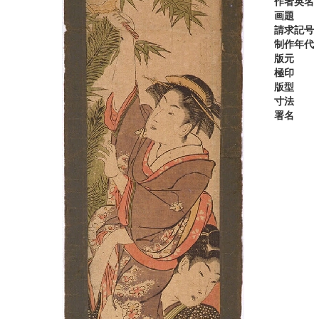
作者英名
画題
請求記号
制作年代
版元
極印
版型
寸法
署名