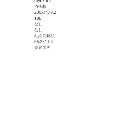
toyokuni
羽子板
200X@3-A2
19E
なし
なし
柱絵判錦絵
66.2×11.4
哥豊国画