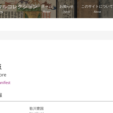
タルコレクション
ホーム
お知らせ
このサイトについ
es
Home
News
About
板
ore
anifest
報
歌川豊国