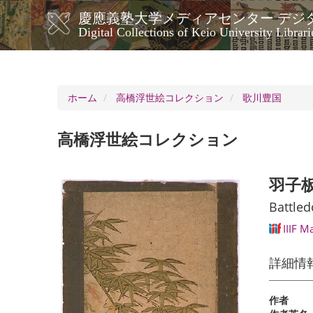
メ
慶應義塾大学メディアセンター デジ
イ
メ
Digital Collections of Keio University Librari
ン
イ
コ
ン
ン
ナ
テ
ン
ビ
ホーム
高橋浮世絵コレクション
歌川豊国
ツ
ゲ
に
ー
移
高橋浮世絵コレクション
シ
動
ョ
ン
羽子
Battled
IIIF M
詳細情
作者