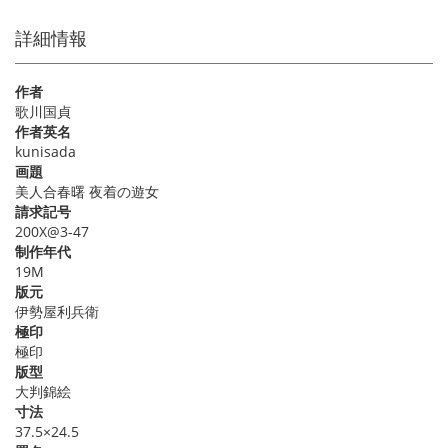
詳細情報
作者
歌川国貞
作者英名
kunisada
画題
美人合春曙 夜着の遊女
請求記号
200X@3-47
制作年代
19M
版元
伊勢屋利兵衛
極印
極印
版型
大判錦絵
寸法
37.5×24.5