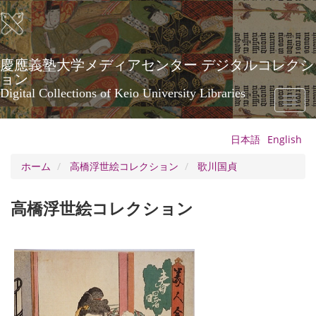
メ
イ
ン
コ
ン
慶應義塾大学メディアセンター デジタルコレクシ
テ
ョン
ン
Digital Collections of Keio University Libraries
Toggl
ツ
naviga
に
移
日本語
English
動
ホーム
高橋浮世絵コレクション
歌川国貞
高橋浮世絵コレクション