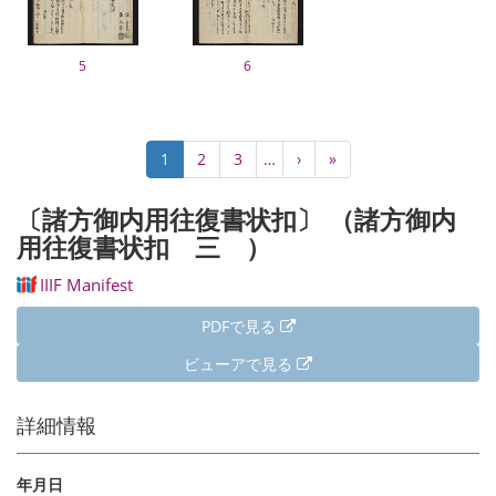
5
6
ペ
カ
1
Page
2
Page
3
…
次
›
最
»
ー
レ
ペ
終
ジ
ン
ー
ペ
〔諸方御内用往復書状扣〕 （諸方御内
送
ト
ジ
ー
り
用往復書状扣 三 ）
ペ
ジ
ー
IIIF Manifest
ジ
PDFで見る
ビューアで見る
詳細情報
年月日