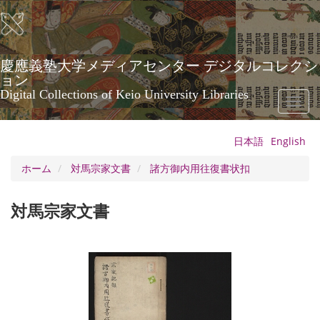
メ
イ
ン
コ
ン
慶應義塾大学メディアセンター デジタルコレクシ
テ
ョン
ン
Digital Collections of Keio University Libraries
Toggl
ツ
naviga
に
移
日本語
English
動
ホーム
対馬宗家文書
諸方御内用往復書状扣
対馬宗家文書