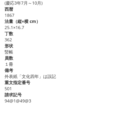
(慶応3年7月～10月)
西暦
1867
法量（縦×横 cm）
25.1×16.7
丁数
362
形状
竪帳
員数
１冊
備考
外表紙「文化四年」は誤記
重文指定番号
501
請求記号
94@1@49@3