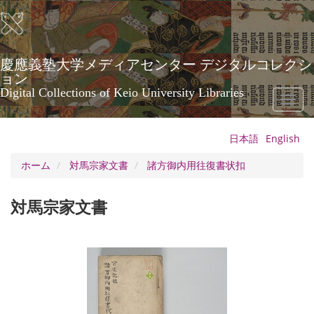
メ
イ
ン
コ
ン
慶應義塾大学メディアセンター デジタルコレクシ
テ
ョン
ン
Digital Collections of Keio University Libraries
Toggl
ツ
naviga
に
移
日本語
English
動
ホーム
対馬宗家文書
諸方御内用往復書状扣
対馬宗家文書