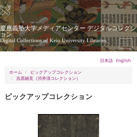
メ
イ
ン
コ
ン
慶應義塾大学メディアセンター デジタルコレクシ
テ
ョン
ン
Digital Collections of Keio University Libraries
Toggl
ツ
naviga
に
移
日本語
English
動
ホーム
ピックアップコレクション
吉原細見（渋井清コレクション）
ピックアップコレクション