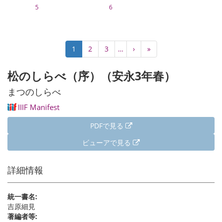
5
6
ペ
カ
1
Page
2
Page
3
…
次
›
最
»
ー
レ
ペ
終
ジ
ン
ー
ペ
松のしらべ（序）（安永3年春）
送
ト
ジ
ー
り
ペ
ジ
まつのしらべ
ー
IIIF Manifest
ジ
PDFで見る
ビューアで見る
詳細情報
統一書名:
吉原細見
著編者等: