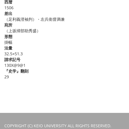
西暦
1506
差出
（足利義澄袖判）・左兵衛督満兼
宛所
（上坂掃部助秀盛）
形態
掛幅
法量
32.5×51.3
請求記号
130X@9@1
『史学』翻刻
29
COPYRIGHT (C) KEIO UNIVERSITY ALL RIGHTS RESERVED.