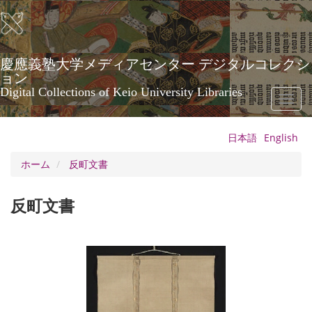
メ
イ
ン
コ
ン
慶應義塾大学メディアセンター デジタルコレクシ
テ
ョン
ン
Digital Collections of Keio University Libraries
Toggl
ツ
naviga
に
移
日本語
English
動
ホーム
反町文書
反町文書