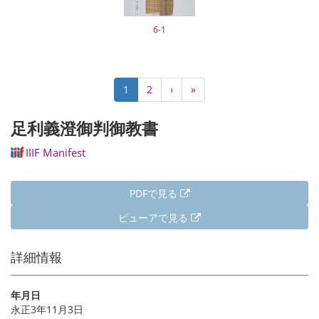
6-1
ペ
カ
1
Page
2
次
›
最
»
ー
レ
ペ
終
ジ
ン
ー
ペ
足利義澄御判御教書
送
ト
ジ
ー
り
ペ
ジ
IIIF Manifest
ー
ジ
PDFで見る
ビューアで見る
詳細情報
年月日
永正3年11月3日