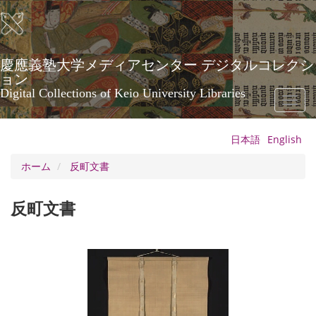
メ
イ
ン
コ
ン
慶應義塾大学メディアセンター デジタルコレクシ
テ
ョン
ン
Digital Collections of Keio University Libraries
Toggl
ツ
naviga
に
移
日本語
English
動
ホーム
反町文書
反町文書