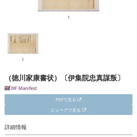
1
1
（徳川家康書状）〔伊集院忠真謀叛〕
IIIF Manifest
PDFで見る
ビューアで見る
詳細情報