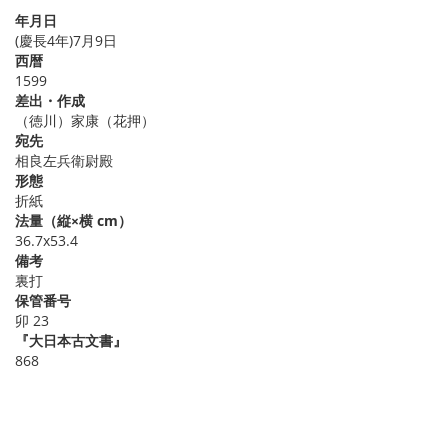
年月日
(慶長4年)7月9日
西暦
1599
差出・作成
（徳川）家康（花押）
宛先
相良左兵衛尉殿
形態
折紙
法量（縦×横 cm）
36.7x53.4
備考
裏打
保管番号
卯 23
『大日本古文書』
868