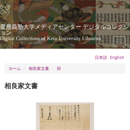
メ
イ
ン
コ
ン
慶應義塾大学メディアセンター デジタルコレクシ
テ
ョン
ン
Digital Collections of Keio University Libraries
Toggl
ツ
naviga
に
移
日本語
English
動
ホーム
相良家文書
卯
相良家文書