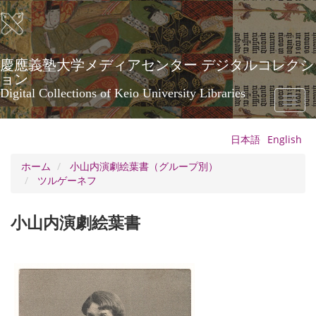
メ
イ
ン
コ
ン
慶應義塾大学メディアセンター デジタルコレクシ
テ
ョン
ン
Digital Collections of Keio University Libraries
Toggl
ツ
naviga
に
移
日本語
English
動
ホーム
小山内演劇絵葉書（グループ別）
ツルゲーネフ
小山内演劇絵葉書