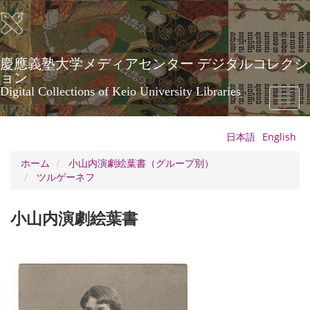
メ
イ
ン
コ
ン
慶應義塾大学メディアセンター デジタルコレクシ
テ
ョン
ン
Digital Collections of Keio University Libraries
Toggl
ツ
naviga
に
移
日本語
English
動
ホーム
小山内演劇絵葉書（グループ別）
ツルゲーネフ
小山内演劇絵葉書