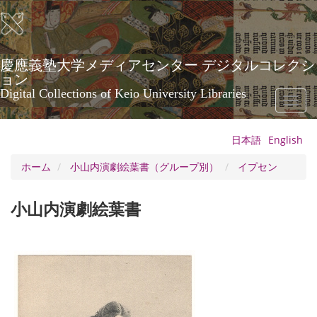
メ
イ
ン
コ
ン
慶應義塾大学メディアセンター デジタルコレクシ
テ
ョン
ン
Digital Collections of Keio University Libraries
Toggl
ツ
naviga
に
移
日本語
English
動
ホーム
小山内演劇絵葉書（グループ別）
イプセン
小山内演劇絵葉書