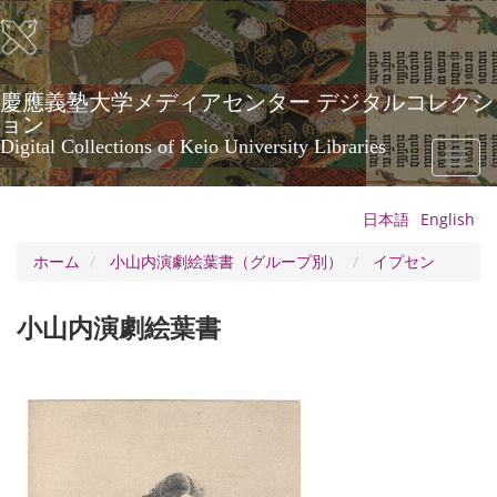
メ
イ
ン
コ
ン
慶應義塾大学メディアセンター デジタルコレクシ
テ
ョン
ン
Digital Collections of Keio University Libraries
Toggl
ツ
naviga
に
移
日本語
English
動
ホーム
小山内演劇絵葉書（グループ別）
イプセン
小山内演劇絵葉書