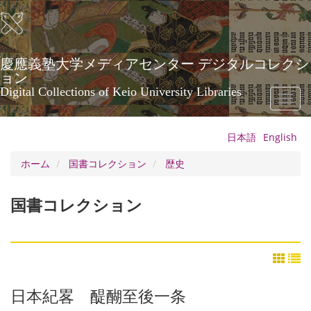
メ
イ
ン
コ
ン
慶應義塾大学メディアセンター デジタルコレクシ
テ
ョン
ン
Digital Collections of Keio University Libraries
Toggl
ツ
naviga
に
移
日本語
English
動
ホーム
国書コレクション
歴史
国書コレクション
日本紀畧 醍醐至後一条