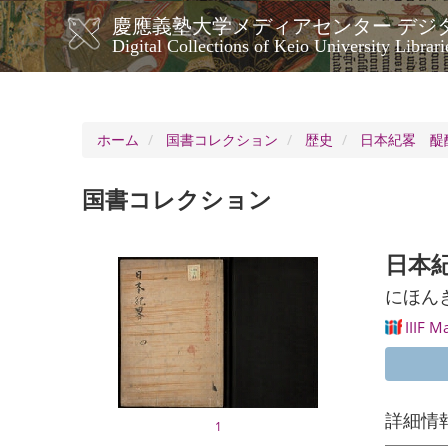
メ
慶應義塾大学メディアセンター デジ
イ
メ
Digital Collections of Keio University Librari
ン
イ
コ
ン
ン
ナ
テ
ン
ビ
ホーム
国書コレクション
歴史
日本紀畧 醍
ツ
ゲ
に
ー
移
国書コレクション
シ
動
ョ
ン
日本
にほん
IIIF M
詳細情
1