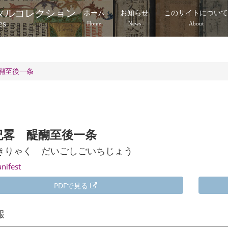
タルコレクション
ホーム
お知らせ
このサイトについ
es
Home
News
About
醐至後一条
紀畧 醍醐至後一条
きりゃく だいごしごいちじょう
anifest
PDFで見る
報