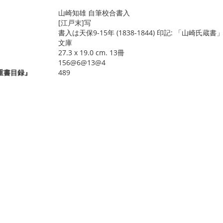
山崎知雄 自筆校合書入
[江戸末]写
書入は天保9-15年 (1838-1844) 印記: 「山崎
文庫
27.3 x 19.0 cm. 13冊
156@6@13@4
重書目録』
489