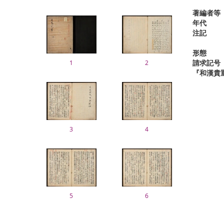
著編者等
年代
注記
形態
請求記号
1
2
『和漢貴
3
4
5
6