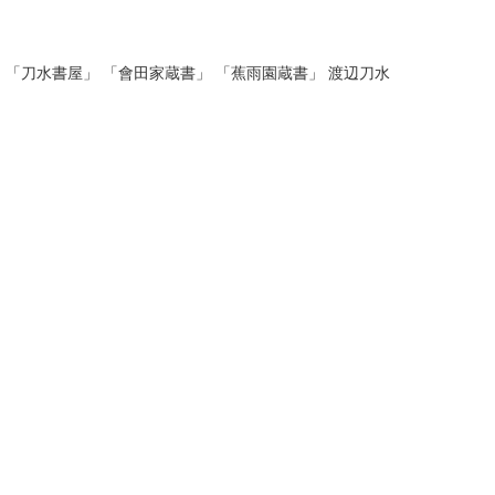
氏蔵書」 「刀水書屋」 「會田家蔵書」 「蕉雨園蔵書」 渡辺刀水