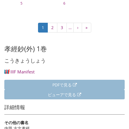
5
6
ペ
カ
1
Page
2
Page
3
…
次
›
最
»
ー
レ
ペ
終
ジ
ン
ー
ペ
送
ト
ジ
ー
孝經鈔(外) 1巻
り
ペ
ジ
ー
こうきょうしょう
ジ
IIIF Manifest
PDFで見る
ビューアで見る
詳細情報
その他の書名
内題 古文孝經