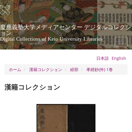
メ
イ
ン
コ
ン
慶應義塾大学メディアセンター デジタルコレクシ
テ
ョン
ン
Digital Collections of Keio University Libraries
Toggl
ツ
naviga
に
移
日本語
English
動
ホーム
漢籍コレクション
経部
孝經鈔(外) 1巻
漢籍コレクション