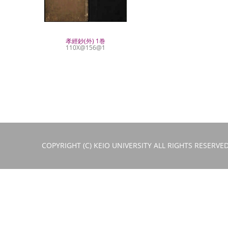
孝經鈔(外) 1巻
110X@156@1
COPYRIGHT (C) KEIO UNIVERSITY ALL RIGHTS RESERVED