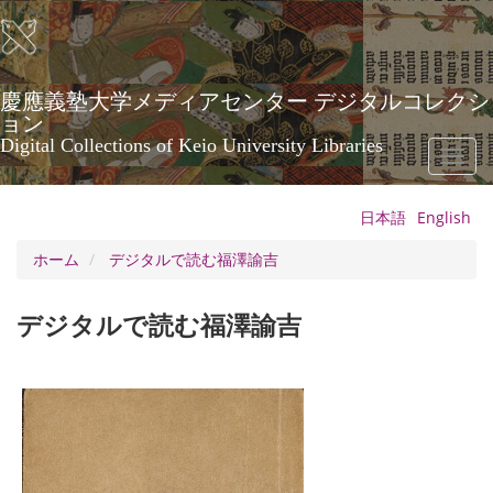
メ
イ
ン
コ
ン
慶應義塾大学メディアセンター デジタルコレクシ
テ
ョン
ン
Digital Collections of Keio University Libraries
Toggl
ツ
naviga
に
移
日本語
English
動
ホーム
デジタルで読む福澤諭吉
デジタルで読む福澤諭吉