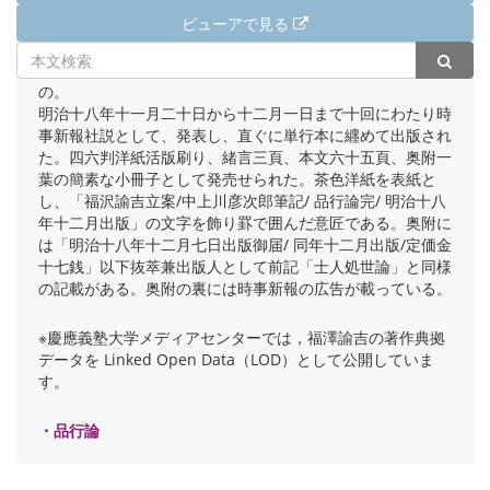
ビューアで見る
「日本婦人論」の論旨を発展させて、男子の品行を論じたも
の。
明治十八年十一月二十日から十二月一日まで十回にわたり時
事新報社説として、発表し、直ぐに単行本に纒めて出版され
た。四六判洋紙活版刷り、緒言三頁、本文六十五頁、奥附一
葉の簡素な小冊子として発売せられた。茶色洋紙を表紙と
し、「福沢諭吉立案/中上川彦次郎筆記/ 品行論完/ 明治十八
年十二月出版」の文字を飾り罫で囲んだ意匠である。奥附に
は「明治十八年十二月七日出版御届/ 同年十二月出版/定価金
十七銭」以下抜萃兼出版人として前記「士人処世論」と同様
の記載がある。奥附の裏には時事新報の広告が載っている。
※慶應義塾大学メディアセンターでは，福澤諭吉の著作典拠
データを Linked Open Data（LOD）として公開していま
す。
・品行論