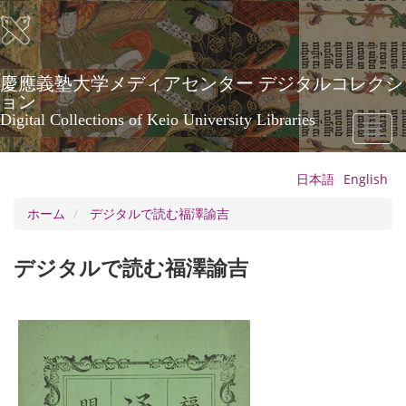
メ
イ
ン
コ
ン
慶應義塾大学メディアセンター デジタルコレクシ
テ
ョン
ン
Digital Collections of Keio University Libraries
Toggl
ツ
naviga
に
移
日本語
English
動
ホーム
デジタルで読む福澤諭吉
デジタルで読む福澤諭吉