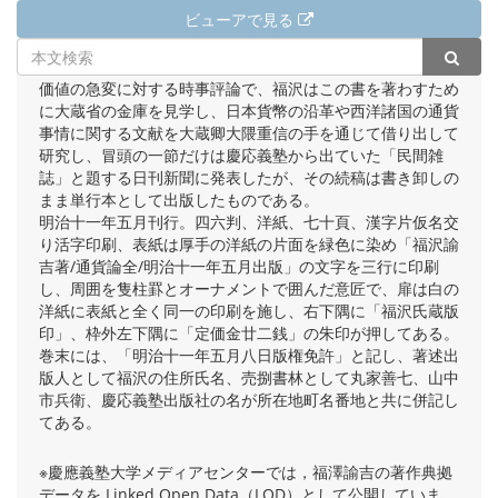
ビューアで見る
西南戦争による紙幣増発のため銀紙の間が著しく開いた通貨
価値の急変に対する時事評論で、福沢はこの書を著わすため
に大蔵省の金庫を見学し、日本貨幣の沿革や西洋諸国の通貨
事情に関する文献を大蔵卿大隈重信の手を通じて借り出して
研究し、冒頭の一節だけは慶応義塾から出ていた「民間雑
誌」と題する日刊新聞に発表したが、その続稿は書き卸しの
まま単行本として出版したものである。
明治十一年五月刊行。四六判、洋紙、七十頁、漢字片仮名交
り活字印刷、表紙は厚手の洋紙の片面を緑色に染め「福沢諭
吉著/通貨論全/明治十一年五月出版」の文字を三行に印刷
し、周囲を隻柱罫とオーナメントで囲んだ意匠で、扉は白の
洋紙に表紙と全く同一の印刷を施し、右下隅に「福沢氏蔵版
印」、枠外左下隅に「定価金廿二銭」の朱印が押してある。
巻末には、「明治十一年五月八日版権免許」と記し、著述出
版人として福沢の住所氏名、売捌書林として丸家善七、山中
市兵衛、慶応義塾出版社の名が所在地町名番地と共に併記し
てある。
※慶應義塾大学メディアセンターでは，福澤諭吉の著作典拠
データを Linked Open Data（LOD）として公開していま