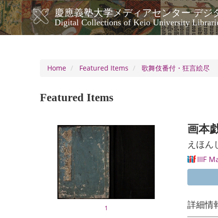
Skip
慶應義塾大学メディアセンター デジ
to
メ
Digital Collections of Keio University Librari
main
イ
content
ン
ナ
ビ
Home
Featured Items
歌舞伎番付・狂言絵尽
ゲ
ー
Featured Items
シ
ョ
ン
画本戯
えほん
IIIF M
詳細情
1