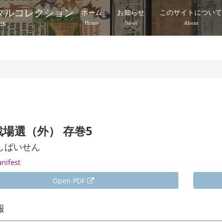
タルコレクション
ホーム
お知らせ
このサイトについ
es
Home
News
About
場選（外） 存巻5
しばいせん
anifest
Open PDF
報