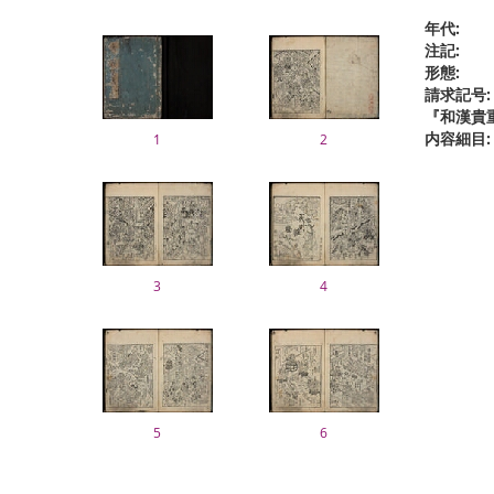
年代:
注記:
形態:
請求記号:
『和漢貴
内容細目:
1
2
3
4
5
6