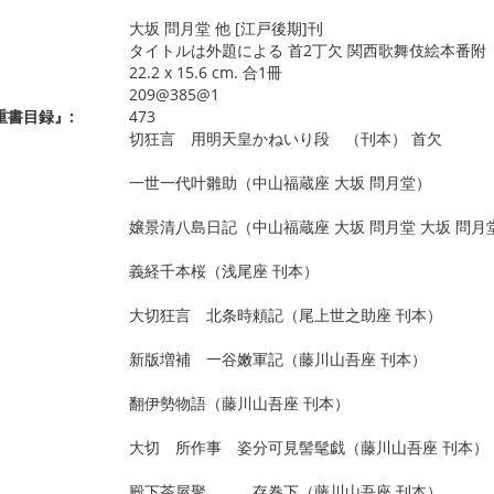
大坂 問月堂 他 [江戸後期]刊
タイトルは外題による 首2丁欠 関西歌舞伎絵本番附
22.2 x 15.6 cm. 合1冊
209@385@1
重書目録』:
473
切狂言 用明天皇かねいり段 （刊本） 首欠
一世一代叶雛助（中山福蔵座 大坂 問月堂）
嬢景清八島日記（中山福蔵座 大坂 問月堂 大坂 問月
義経千本桜（浅尾座 刊本）
大切狂言 北条時頼記（尾上世之助座 刊本）
新版増補 一谷嫩軍記（藤川山吾座 刊本）
翻伊勢物語（藤川山吾座 刊本）
大切 所作事 姿分可見髻髦戯（藤川山吾座 刊本）
殿下茶屋聚 存巻下（藤川山吾座 刊本）