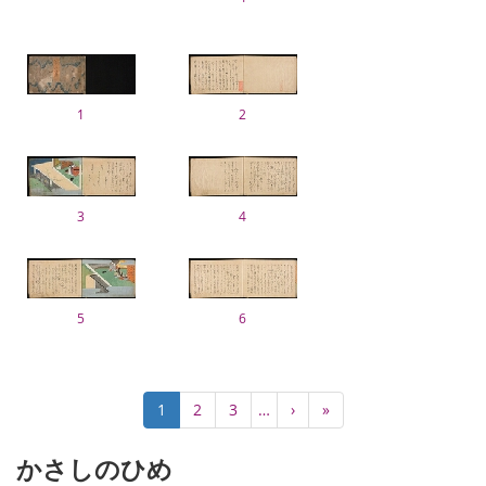
1
2
3
4
5
6
Pagination
Current
1
Page
2
Page
3
…
Next
›
Last
»
page
page
page
かさしのひめ