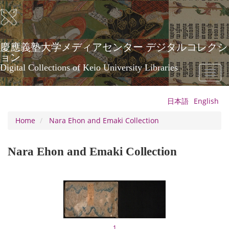
Skip
to
main
content
慶應義塾大学メディアセンター デジタルコレクシ
ョン
Digital Collections of Keio University Libraries
Toggl
naviga
日本語
English
Home
Nara Ehon and Emaki Collection
Nara Ehon and Emaki Collection
1