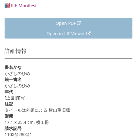
IIIF Manifest
Open PDF
Open in IIIF Viewer
詳細情報
書名かな
かざしのひめ
統一書名
かざしのひめ
年代
[近世初]写
注記
タイトルは外題による 横山重旧蔵
形態
17.1 x 25.4 cm. 横１冊
請求記号
110X@280@1