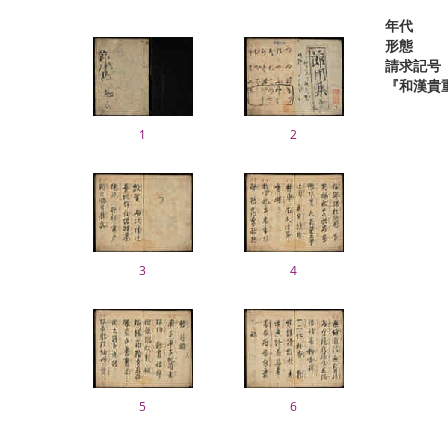
年代
形態
請求記号
『和漢貴
1
2
3
4
5
6