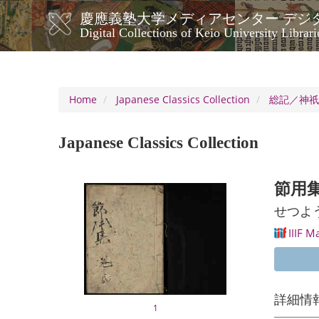
Skip
慶應義塾大学メディアセンター デジ
to
メ
Digital Collections of Keio University Librari
main
イ
content
ン
ナ
ビ
Home
Japanese Classics Collection
総記／神
ゲ
ー
Japanese Classics Collection
シ
ョ
ン
節用
せつよ
IIIF M
詳細情
1