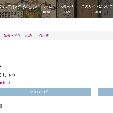
タルコレクション
ホーム
お知らせ
このサイトについ
es
Home
News
About
祇・仏教・哲学／言語
節用集
集
うしゅう
anifest
Open PDF
報