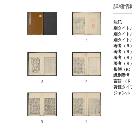
詳細情
注記
別タイト
1
2
著者（Ｒ
著者（Ｒ
著者（Ｒ
著者（Ｒ
形態（R
識別番号
言語 （Ｒ
3
4
資源タイ
ジャンル
5
6