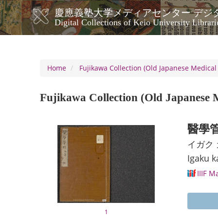
Skip
慶應義塾大学メディアセンター デジ
to
メ
Digital Collections of Keio University Librari
main
イ
content
ン
ナ
ビ
Home
Fujikawa Collection (Old Japanese Medical 
ゲ
ー
Fujikawa Collection (Old Japanese M
シ
ョ
ン
醫學管
イガク
Igaku k
IIIF M
1