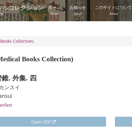
タルコレクション
ホーム
お知らせ
このサイトについ
es
Home
News
About
Books Collection)
edical Books Collection)
錐. 外集. 四
 カンスイ
ansui
anifest
Open PDF