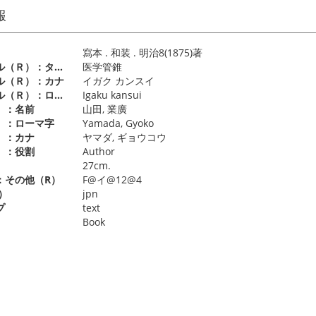
報
寫本 . 和装 . 明治8(1875)著
別タイトル（Ｒ）：タイトル
医学管錐
ル（Ｒ）：カナ
イガク カンスイ
別タイトル（Ｒ）：ローマ字
Igaku kansui
）：名前
山田, 業廣
）：ローマ字
Yamada, Gyoko
）：カナ
ヤマダ, ギョウコウ
）：役割
Author
）
27cm.
：その他（R）
F@イ@12@4
）
jpn
プ
text
Book