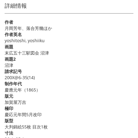
詳細情報
作者
月岡芳年、落合芳幾ほか
作者英名
yoshitoshi, yoshiiku
画題
末広五十三駅図会 沼津
画題2
沼津
請求記号
200X@6-35(14)
制作年代
慶應元年（1865）
版元
加賀屋万吉
極印
慶応元年閏5月改印
版型
大判錦絵55枚 目次1枚
寸法