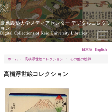
メ
イ
ン
コ
ン
慶應義塾大学メディアセンター デジタルコレクシ
テ
ョン
ン
Digital Collections of Keio University Libraries
Toggl
ツ
naviga
に
移
日本語
English
動
ホーム
高橋浮世絵コレクション
その他の絵師
高橋浮世絵コレクション